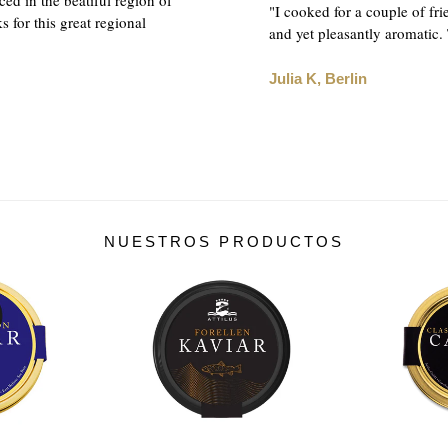
ced in the beatiful region of
"I cooked for a couple of fri
ks for this great regional
and yet pleasantly aromatic.
Julia K, Berlin
NUESTROS PRODUCTOS