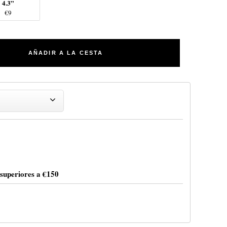
4.3”
€9
AÑADIR A LA CESTA
a
 superiores a
€150