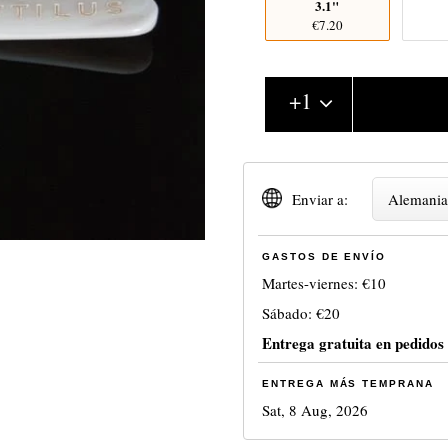
3.1"
€7.20
+
1
Enviar a:
Alemani
GASTOS DE ENVÍO
Martes-viernes:
€10
Sábado:
€20
Entrega gratuita en pedidos
ENTREGA MÁS TEMPRANA
Sat, 8 Aug, 2026