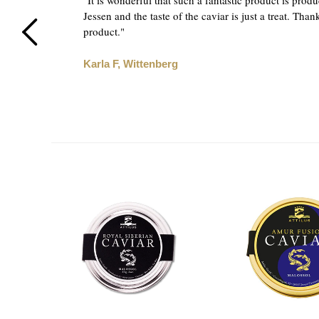
d
"It is wonderful that such a fantastic product is produ
ine
Jessen and the taste of the caviar is just a treat. Than
product."
Karla F, Wittenberg