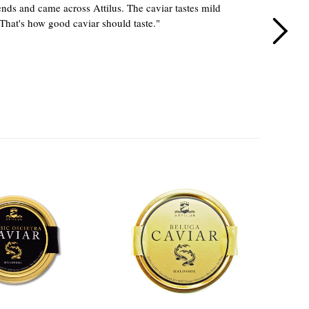
"We 
ends and came across Attilus. The caviar tastes mild
appr
 That's how good caviar should taste."
foll
Har