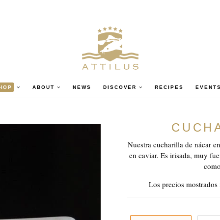
HOP
ABOUT
NEWS
DISCOVER
RECIPES
EVENT
CUCHA
Nuestra cucharilla de nácar en
en caviar. Es irisada, muy fue
como 
Los precios mostrados 