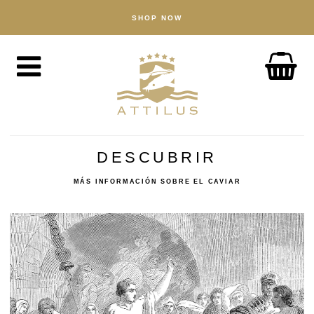
SHOP NOW
SHOP
Caviar
Fish
Accessories
ABOUT
The Attilus Way
DESCUBRIR
Our Fishery
MÁS INFORMACIÓN SOBRE EL CAVIAR
Our Products
Quality Assured
Sustainability
NEWS
DISCOVER