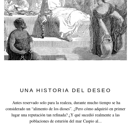
History of Caviar
Tasting Guide
Grading Caviar
Creating Caviar
Certification
RECIPES
EVENTS
Weddings
UNA HISTORIA DEL DESEO
Corporate Events
Antes reservado solo para la realeza, durante mucho tiempo se ha
CUENTA
considerado un “alimento de los dioses”. ¿Pero cómo adquirió en primer
lugar una reputación tan refinada? ¿Y qué sucedió realmente a las
CONTACTO
poblaciones de esturión del mar Caspio al...
EN