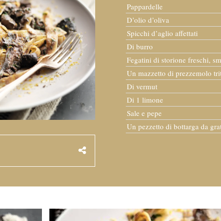
Pappardelle
D’olio d’oliva
Spicchi d’aglio affettati
Di burro
Fegatini di storione freschi, sm
Un mazzetto di prezzemolo tri
Di vermut
Di 1 limone
Sale e pepe
Un pezzetto di bottarga da gra