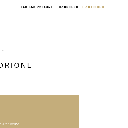
+49 353 7203850
CARRELLO
0
ARTICOLO
S
TORIONE
r 4 persone