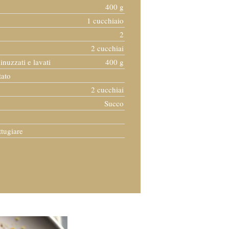
400 g
1 cucchiaio
2
2 cucchiai
inuzzati e lavati
400 g
tato
2 cucchiai
Succo
ttugiare