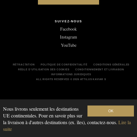
SUIVEZ-NOUS
Facebook
Instagram
YouTube
RÉTRACTATION
POLITIQUE DE CONFIDENTIALITÉ
CONDITIONS GÉNÉRALES
RÈGLE D’UTILISATION DES COOKIES
CONDITIONNEMENT ET LIVRAISON
INFORMATIONS JURIDIQUES
ALL RIGHTS RESERVED © 2026 ATTILUS KAVIAR S
Nous livrons seulement les destinations
OK
UE continentales. Pour en savoir plus sur
la livraison à d'autres destinations (ex. îles), contactez-nous.
Lire la
suite