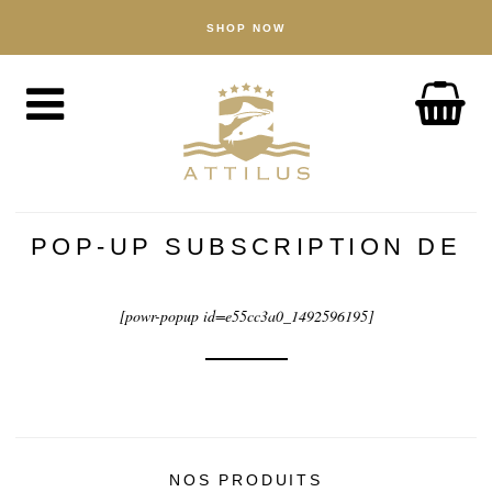
SHOP NOW
BOUTIQUE
Caviar
Poisson
Accessoires
À PROPOS
The Attilus Way
POP-UP SUBSCRIPTION DE
Notre pêcherie
Nos produits
[powr-popup id=e55cc3a0_1492596195]
Assurance qualité
Durabilité
ACTUALITÉ
NOS PRODUITS
DÉCOUVERTE