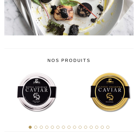
History of Caviar
Tasting Guide
Grading Caviar
Creating Caviar
Certification
NOS PRODUITS
RECIPES
EVENTS
Weddings
Corporate Events
COMPTE
CONTACT
EN