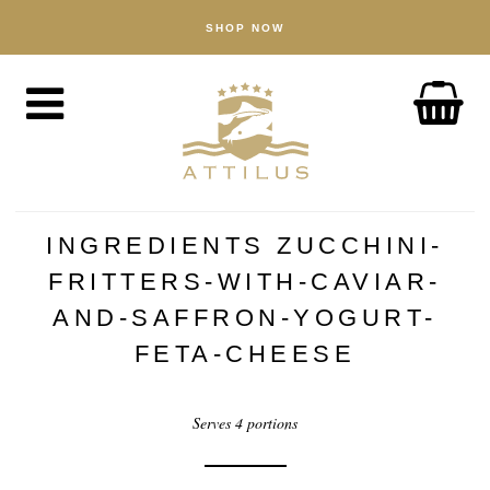
SHOP NOW
SHOP
Caviar
Fish
Accessories
ABOUT
The Attilus Way
INGREDIENTS ZUCCHINI-
Our Fishery
FRITTERS-WITH-CAVIAR-
Our Products
AND-SAFFRON-YOGURT-
FETA-CHEESE
Quality Assured
Sustainability
Serves 4 portions
NEWS
DISCOVER