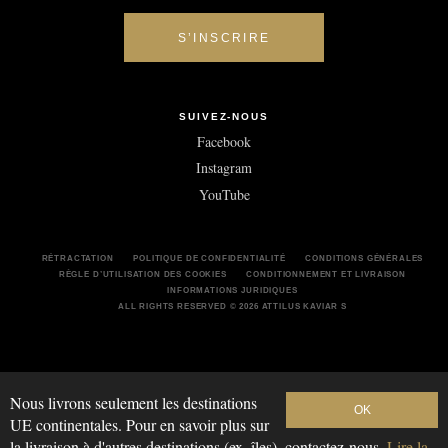
SUIVEZ-NOUS
Facebook
Instagram
YouTube
RÉTRACTATION
POLITIQUE DE CONFIDENTIALITÉ
CONDITIONS GÉNÉRALES
RÈGLE D’UTILISATION DES COOKIES
CONDITIONNEMENT ET LIVRAISON
INFORMATIONS JURIDIQUES
ALL RIGHTS RESERVED © 2026 ATTILUS KAVIAR S
Nous livrons seulement les destinations
OK
UE continentales. Pour en savoir plus sur
la livraison à d'autres destinations (ex. îles), contactez-nous.
Lire la