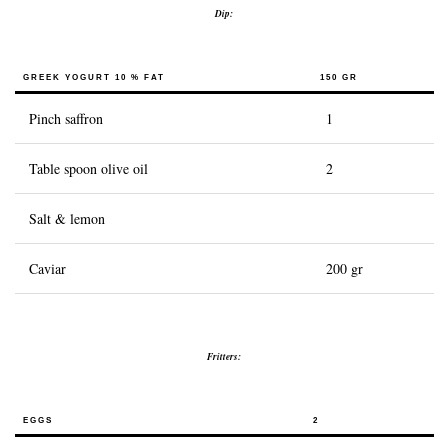
Dip:
History of Caviar
Tasting Guide
GREEK YOGURT 10 % FAT
150 GR
Grading Caviar
Pinch saffron
1
Creating Caviar
Table spoon olive oil
2
Certification
RECIPES
Salt & lemon
EVENTS
Caviar
200 gr
Weddings
Corporate Events
Fritters:
COMPTE
CONTACT
EGGS
2
EN