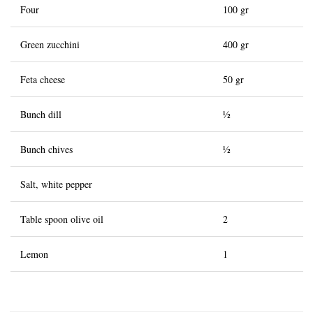
Four
100 gr
Green zucchini
400 gr
Feta cheese
50 gr
Bunch dill
½
Bunch chives
½
Salt, white pepper
Table spoon olive oil
2
Lemon
1