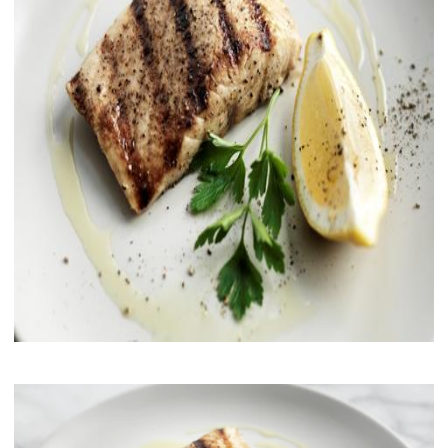
Geschichte des Kaviars
Verkostung von Kaviar
Klassifizieren
Kaviar gewinnen
CITES
REZEPTE
VERANSTALTUNGEN
Hochzeit
Firmen Events
KONTO
KONTAKT
EN