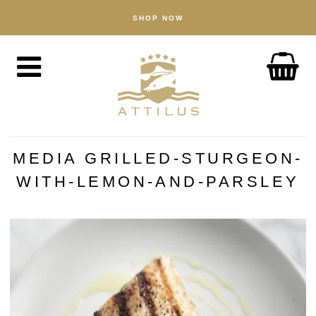
SHOP NOW
SHOP
Kaviar
Fisch
Zubehör
ÜBER UNS
Der Attilus–Weg
MEDIA GRILLED-STURGEON-
Unsere Fischfarm
WITH-LEMON-AND-PARSLEY
Unsere Produkte
Qualität
Nachhaltigkeit
NACHRICHTEN
ENTDECKEN